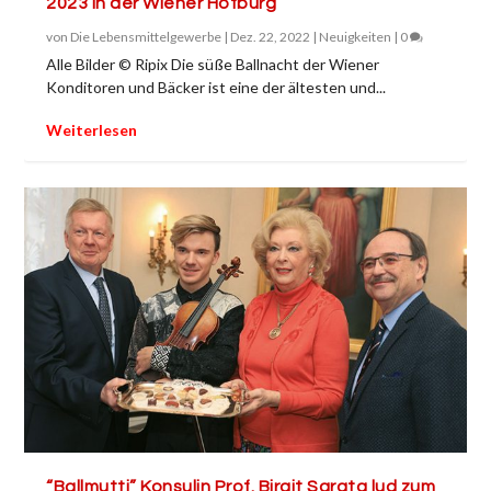
2023 in der Wiener Hofburg
von
Die Lebensmittelgewerbe
|
Dez. 22, 2022
|
Neuigkeiten
|
0
Alle Bilder © Ripix Die süße Ballnacht der Wiener
Konditoren und Bäcker ist eine der ältesten und...
Weiterlesen
“Ballmutti” Konsulin Prof. Birgit Sarata lud zum