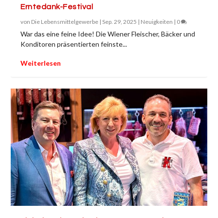
Erntedank-Festival
von
Die Lebensmittelgewerbe
|
Sep. 29, 2025
|
Neuigkeiten
|
0
War das eine feine Idee! Die Wiener Fleischer, Bäcker und
Konditoren präsentierten feinste...
Weiterlesen