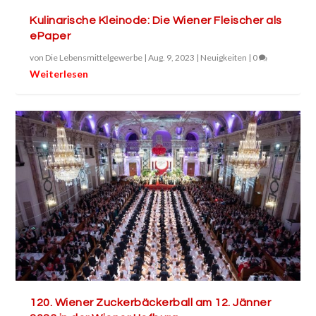
Kulinarische Kleinode: Die Wiener Fleischer als
ePaper
von
Die Lebensmittelgewerbe
|
Aug. 9, 2023
|
Neuigkeiten
|
0
Weiterlesen
120. Wiener Zuckerbäckerball am 12. Jänner