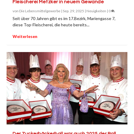
Fleischerei Metzker in neuem Gewande
von
Die Lebensmittelgewerbe
|
Sep. 29, 2025
|
Neuigkeiten
|
0
Seit über 70 Jahren gibt es im 17.Bezirk, Mariengasse 7,
diese Top-Fleischerei, die heute bereits...
Weiterlesen
Der Zuckerbäckerball war auch 2025 der Ball